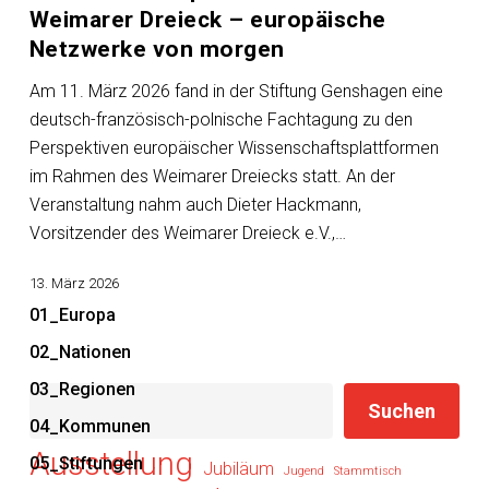
Weimarer Dreieck – europäische
Dreieck
Netzwerke von morgen
–
europäische
Am 11. März 2026 fand in der Stiftung Genshagen eine
Netzwerke
deutsch-französisch-polnische Fachtagung zu den
von
Perspektiven europäischer Wissenschaftsplattformen
morgen
im Rahmen des Weimarer Dreiecks statt. An der
Veranstaltung nahm auch Dieter Hackmann,
Vorsitzender des Weimarer Dreieck e.V.,…
13. März 2026
01_Europa
02_Nationen
03_Regionen
Suchen
Suchen
04_Kommunen
Ausstellung
05_Stiftungen
Jubiläum
Jugend
Stammtisch