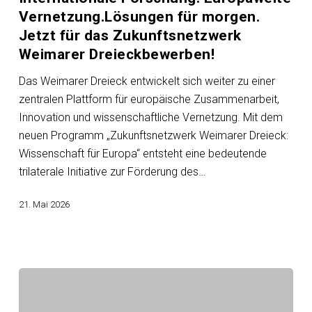
Austauschdienstes
Vernetzung.Lösungen für morgen.
startet:
Jetzt für das Zukunftsnetzwerk
Internationale
Weimarer Dreieckbewerben!
Forschung.
Europaweite
Das Weimarer Dreieck entwickelt sich weiter zu einer
Vernetzung.Lösungen
zentralen Plattform für europäische Zusammenarbeit,
für
Innovation und wissenschaftliche Vernetzung. Mit dem
morgen.
neuen Programm „Zukunftsnetzwerk Weimarer Dreieck:
Jetzt
Wissenschaft für Europa“ entsteht eine bedeutende
für
trilaterale Initiative zur Förderung des…
das
Zukunftsnetzwerk
21. Mai 2026
Weimarer
Dreieckbewerben!