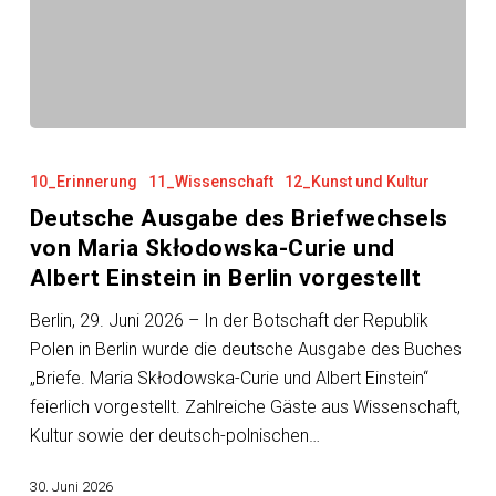
Deutsche
Ausgabe
10_Erinnerung
11_Wissenschaft
12_Kunst und Kultur
des
Deutsche Ausgabe des Briefwechsels
Briefwechsels
von Maria Skłodowska-Curie und
von
Albert Einstein in Berlin vorgestellt
Maria
Skłodowska-
Berlin, 29. Juni 2026 – In der Botschaft der Republik
Curie
Polen in Berlin wurde die deutsche Ausgabe des Buches
und
„Briefe. Maria Skłodowska-Curie und Albert Einstein“
Albert
feierlich vorgestellt. Zahlreiche Gäste aus Wissenschaft,
Einstein
Kultur sowie der deutsch-polnischen…
in
Berlin
30. Juni 2026