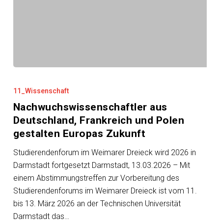
Nachwuchswissenschaftler
aus
11_Wissenschaft
Deutschland,
Nachwuchswissenschaftler aus
Frankreich
Deutschland, Frankreich und Polen
und
gestalten Europas Zukunft
Polen
gestalten
Studierendenforum im Weimarer Dreieck wird 2026 in
Europas
Darmstadt fortgesetzt Darmstadt, 13.03.2026 – Mit
Zukunft
einem Abstimmungstreffen zur Vorbereitung des
Studierendenforums im Weimarer Dreieck ist vom 11.
bis 13. März 2026 an der Technischen Universität
Darmstadt das…