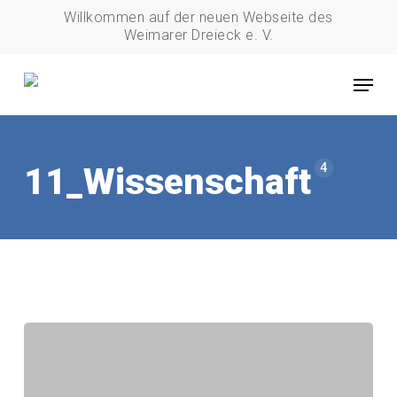
Skip
Willkommen auf der neuen Webseite des
to
Weimarer Dreieck e. V.
main
Menu
content
4
11_Wissenschaft