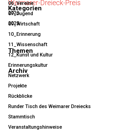
Weimarer-Dreieck-Preis
06_Vereine
Kategorien
2026
07_Jugend
2025
09_Wirtschaft
10_Erinnerung
11_Wissenschaft
Themen
12_Kunst und Kultur
Erinnerungskultur
Archiv
Netzwerk
Projekte
Rückblicke
Runder Tisch des Weimarer Dreiecks
Stammtisch
Veranstaltungshinweise