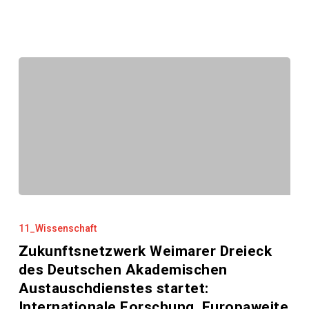
vorgestellt
Zukunftsnetzwerk
Weimarer
11_Wissenschaft
Dreieck
Zukunftsnetzwerk Weimarer Dreieck
des
des Deutschen Akademischen
Deutschen
Austauschdienstes startet:
Akademischen
Internationale Forschung. Europaweite