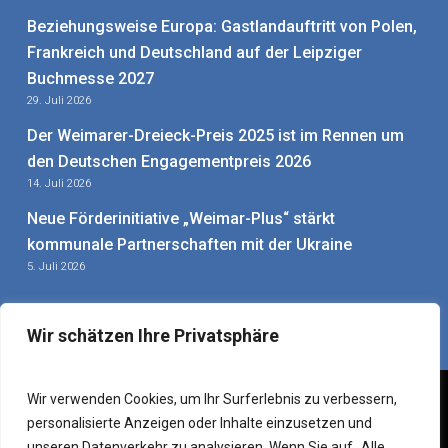
Beziehungsweise Europa: Gastlandauftritt von Polen,
Frankreich und Deutschland auf der Leipziger
Buchmesse 2027
29. Juli 2026
Der Weimarer-Dreieck-Preis 2025 ist im Rennen um
den Deutschen Engagementpreis 2026
14. Juli 2026
Neue Förderinitiative „Weimar-Plus“ stärkt
kommunale Partnerschaften mit der Ukraine
5. Juli 2026
Wir schätzen Ihre Privatsphäre
Wir verwenden Cookies, um Ihr Surferlebnis zu verbessern,
personalisierte Anzeigen oder Inhalte einzusetzen und
Impressum
|
Datenschutzerklärung
|
Sitemap
–
Mitarbeiter-
unseren Datenverkehr zu analysieren. Wenn Sie auf „Alle