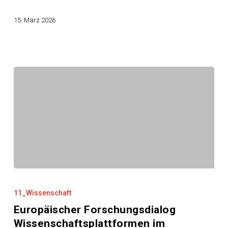
15. März 2026
Europäischer
Forschungsdialog
11_Wissenschaft
Wissenschaftsplattformen
Europäischer Forschungsdialog
im
Wissenschaftsplattformen im
Weimarer