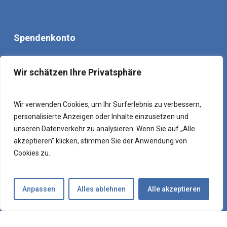
Spendenkonto
Weimarer Dreieck e. V.
Wir schätzen Ihre Privatsphäre
Sparkasse Mittelthüringen
BLZ: 820 510 00
Kontonummer: 163 019 517
Wir verwenden Cookies, um Ihr Surferlebnis zu verbessern,
personalisierte Anzeigen oder Inhalte einzusetzen und
IBAN: DE69 8205 1000 0163 0195 17
unseren Datenverkehr zu analysieren. Wenn Sie auf „Alle
BIC: HELADEF1WEM
akzeptieren" klicken, stimmen Sie der Anwendung von
Cookies zu.
Mehr Information
Anpassen
Alles ablehnen
Alle akzeptieren
Aktuelle Mitteilungen