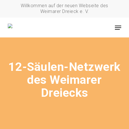
Skip
Willkommen auf der neuen Webseite des
to
Weimarer Dreieck e. V.
main
Menu
content
12-Säulen-Netzwerk
des Weimarer
Dreiecks