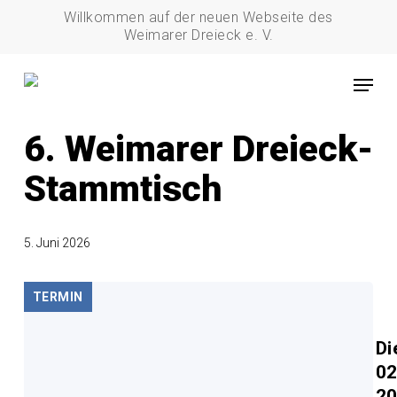
Skip
Willkommen auf der neuen Webseite des
to
Weimarer Dreieck e. V.
main
Menu
content
02_Nationen
Stammtisch
6. Weimarer Dreieck-
Stammtisch
5. Juni 2026
TERMIN
Di
02
20