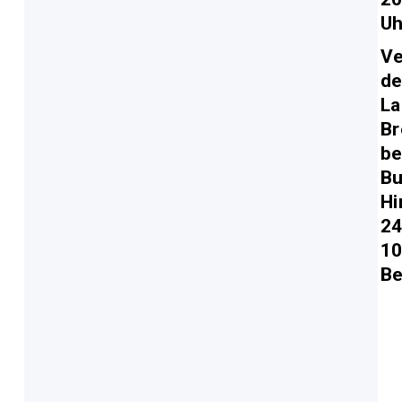
Uh
Ve
d
La
B
b
B
Hi
2
1
Be