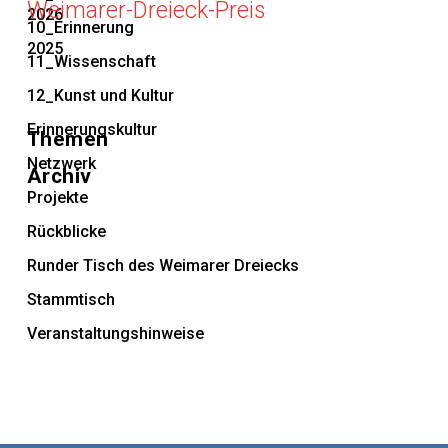
Weimarer-Dreieck-Preis
2026
10_Erinnerung
2025
11_Wissenschaft
12_Kunst und Kultur
Erinnerungskultur
Themen
Netzwerk
Archiv
Projekte
Rückblicke
Runder Tisch des Weimarer Dreiecks
Stammtisch
Veranstaltungshinweise