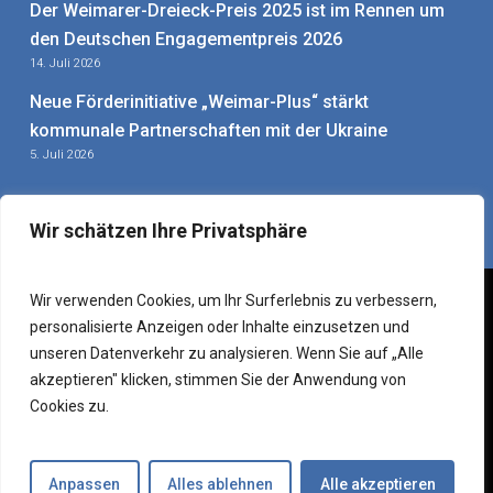
Der Weimarer-Dreieck-Preis 2025 ist im Rennen um
den Deutschen Engagementpreis 2026
14. Juli 2026
Neue Förderinitiative „Weimar-Plus“ stärkt
kommunale Partnerschaften mit der Ukraine
5. Juli 2026
Wir schätzen Ihre Privatsphäre
Wir verwenden Cookies, um Ihr Surferlebnis zu verbessern,
personalisierte Anzeigen oder Inhalte einzusetzen und
Impressum
|
Datenschutzerklärung
|
Sitemap
–
Mitarbeiter-
unseren Datenverkehr zu analysieren. Wenn Sie auf „Alle
Login
akzeptieren" klicken, stimmen Sie der Anwendung von
© 2026 Weimarer Dreieck e. V. – Verein für deutsch-
Cookies zu.
französisch-polnische Zusammenarbeit.
instagram
Anpassen
Alles ablehnen
Alle akzeptieren