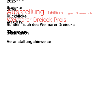
2026
Projekte
2025
Ausstellung
Jubiläum
Jugend
Stammtisch
Rückblicke
Weimarer-Dreieck-Preis
Archiv
Runder Tisch des Weimarer Dreiecks
Themen
Stammtisch
Veranstaltungshinweise