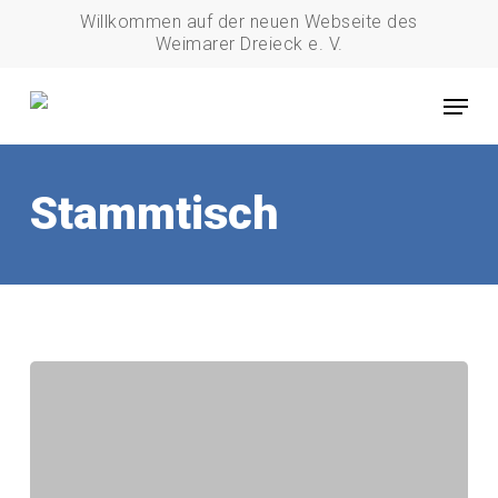
Skip
Willkommen auf der neuen Webseite des
to
Weimarer Dreieck e. V.
main
Menu
content
Stammtisch