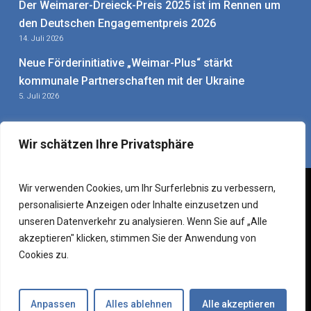
Der Weimarer-Dreieck-Preis 2025 ist im Rennen um
den Deutschen Engagementpreis 2026
14. Juli 2026
Neue Förderinitiative „Weimar-Plus“ stärkt
kommunale Partnerschaften mit der Ukraine
5. Juli 2026
Wir schätzen Ihre Privatsphäre
Wir verwenden Cookies, um Ihr Surferlebnis zu verbessern,
personalisierte Anzeigen oder Inhalte einzusetzen und
Impressum
|
Datenschutzerklärung
|
Sitemap
–
Mitarbeiter-
unseren Datenverkehr zu analysieren. Wenn Sie auf „Alle
Login
akzeptieren" klicken, stimmen Sie der Anwendung von
© 2026 Weimarer Dreieck e. V. – Verein für deutsch-
Cookies zu.
französisch-polnische Zusammenarbeit.
instagram
Anpassen
Alles ablehnen
Alle akzeptieren