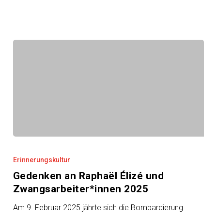
Gedenken
an
Erinnerungskultur
Raphaël
Gedenken an Raphaël Élizé und
Élizé
Zwangsarbeiter*innen 2025
und
Zwangsarbeiter*innen
Am 9. Februar 2025 jährte sich die Bombardierung