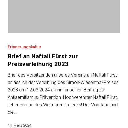
Brief
an
Erinnerungskultur
Naftali
Brief an Naftali Fürst zur
Fürst
Preisverleihung 2023
zur
Preisverleihung
Brief des Vorsitzenden unseres Vereins an Naftali Fürst
2023
anlässlich der Verleihung des Simon-Wiesenthal-Preises
2023 am 12.03.2024 an ihn für seinen Beitrag zur
Antisemitismus-Prävention Hochverehrter Naftali Fürst,
lieber Freund des Weimarer Dreiecks! Der Vorstand und
die…
14. März 2024