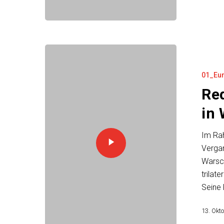
01_Eu
Re
in
Im Rah
Vergan
Warsc
trilat
Seine
13. Okt