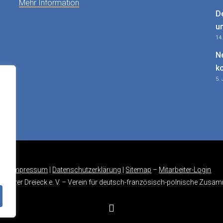
Mehr Information
D
u
14
N
k
5. 
Impressum
|
Datenschutzerklärung
|
Sitemap
–
Mitarbeiter-Login
imarer Dreieck e. V. – Verein für deutsch-französisch-polnische Zusam
instagram