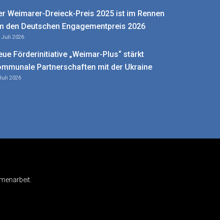
er Weimarer-Dreieck-Preis 2025 ist im Rennen
m den Deutschen Engagementpreis 2026
. Juli 2026
eue Förderinitiative „Weimar-Plus“ stärkt
ommunale Partnerschaften mit der Ukraine
Juli 2026
menarbeit.