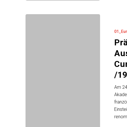
Präsentation
der
01_Eu
französische
Ausgabe
Pr
von
Au
„Maria
Cur
Skłodowska-
Curie
/19
·
Albert
Am 24.
Einstein.
Akadem
Lettres
franzö
/1911–
Einste
1932/“
renom
in