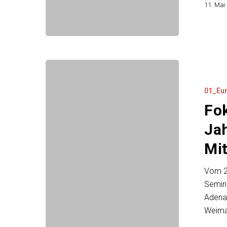
Paris
11. Mai
Fokus
Europa
01_Eu
in
Straßburg:
Fok
35
Ja
Jahre
Mi
Weimarer
Dreieck
Vom 24
im
Semin
Mittelpunkt
Adenau
Weima