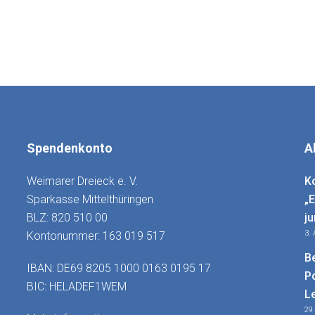
Spendenkonto
A
Weimarer Dreieck e. V.
K
Sparkasse Mittelthüringen
„
BLZ: 820 510 00
j
3.
Kontonummer: 163 019 517
B
IBAN: DE69 8205 1000 0163 0195 17
P
BIC: HELADEF1WEM
L
29