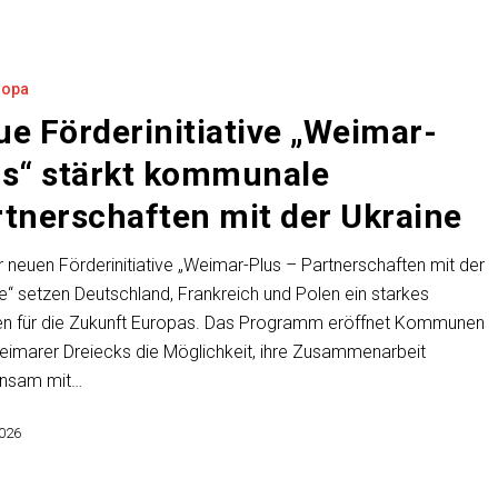
ve
ropa
e Förderinitiative „Weimar-
us“ stärkt kommunale
tnerschaften mit der Ukraine
ten
r neuen Förderinitiative „Weimar-Plus – Partnerschaften mit der
e“ setzen Deutschland, Frankreich und Polen ein starkes
en für die Zukunft Europas. Das Programm eröffnet Kommunen
imarer Dreiecks die Möglichkeit, ihre Zusammenarbeit
nsam mit…
2026