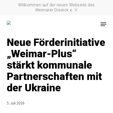
Skip
Willkommen auf der neuen Webseite des
to
Weimarer Dreieck e. V.
main
Menu
content
01_Europa
Neue Förderinitiative
„Weimar-Plus“
stärkt kommunale
Partnerschaften mit
der Ukraine
5. Juli 2026