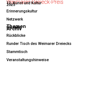
Weimarer-Dreieck-Preis
12_Kunst und Kultur
2025
Erinnerungskultur
Netzwerk
Themen
Projekte
Archiv
Rückblicke
Runder Tisch des Weimarer Dreiecks
Stammtisch
Veranstaltungshinweise