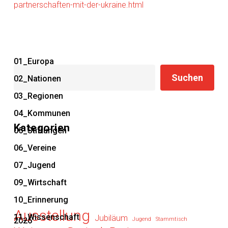
partnerschaften-mit-der-ukraine.html
01_Europa
Suchen
Suchen
02_Nationen
03_Regionen
04_Kommunen
Kategorien
05_Stiftungen
06_Vereine
07_Jugend
09_Wirtschaft
10_Erinnerung
Ausstellung
11_Wissenschaft
Jubiläum
2026
Jugend
Stammtisch