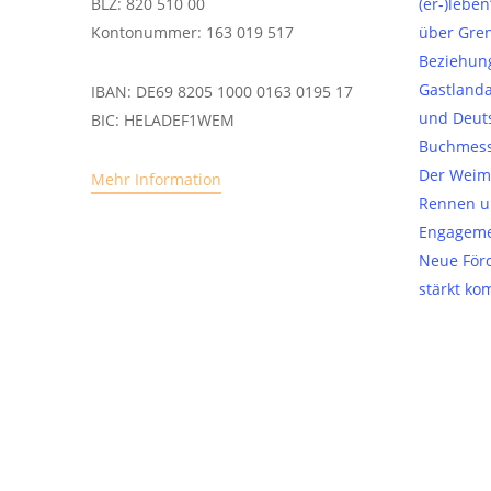
BLZ: 820 510 00
(er-)lebe
Kontonummer: 163 019 517
über Gre
Beziehun
Gastlanda
IBAN: DE69 8205 1000 0163 0195 17
und Deuts
BIC: HELADEF1WEM
Buchmess
Der Weima
Mehr Information
Rennen u
Engageme
Neue Förd
stärkt ko
der Ukrai
instagram
rung
|
Sitemap
–
 Verein für deutsch-
narbeit.