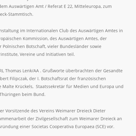
 dem Auswärtigen Amt / Referat E 22, Mitteleuropa, zum
ieck-Stammtisch.
nstaltung im Internationalen Club des Auswärtigen Amtes in
ropäischen Kommission, des Auswärtigen Amtes, der
 Polnischen Botschaft, vieler Bundesländer sowie
nstitute, Vereine und Initiativen teil.
RL Thomas Lenk/AA . Grußworte überbrachten der Gesandte
bert Filipczak, der I. Botschaftsrat der französischen
e Malte Krückels, Staatssekretär für Medien und Europa und
s Thüringen beim Bund.
er Vorsitzende des Vereins Weimarer Dreieck Dieter
mmenarbeit der Zivilgesellschaft zum Weimarer Dreieck an
Gründung einer Societas Cooperativa Europaea (SCE) vor.