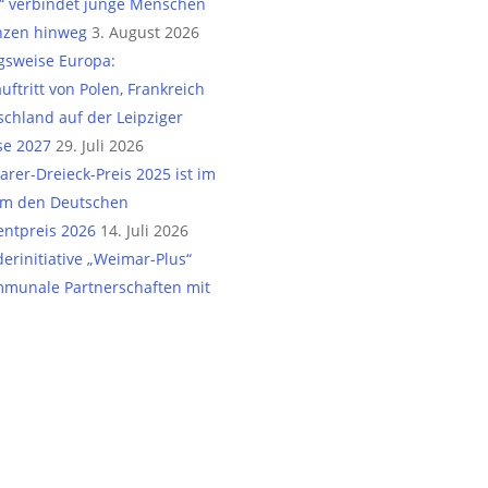
n“ verbindet junge Menschen
nzen hinweg
3. August 2026
gsweise Europa:
uftritt von Polen, Frankreich
chland auf der Leipziger
e 2027
29. Juli 2026
rer-Dreieck-Preis 2025 ist im
m den Deutschen
ntpreis 2026
14. Juli 2026
erinitiative „Weimar-Plus“
mmunale Partnerschaften mit
ne
5. Juli 2026