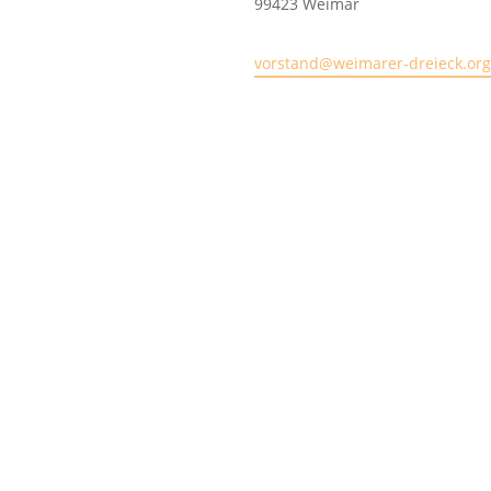
99423 Weimar
vorstand@weimarer-dreieck.org
Impressum
|
Datenschutzerklä
Mitarbeiter-Login
© 2026 Weimarer Dreieck e. V. –
französisch-polnische Zusamme