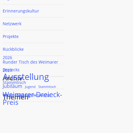
Erinnerungskultur
Netzwerk
Projekte
Rückblicke
2026
Runder Tisch des Weimarer
Dreiecks
2025
Ausstellung
Archiv
Stammtisch
Jubiläum
Jugend
Stammtisch
Weimarer-Dreieck-
Themen
Veranstaltungshinweise
Preis