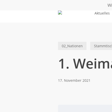
Skip
Wi
to
Aktuelles
main
content
02_Nationen
Stammtisc
1. Weim
17. November 2021
TERMIN