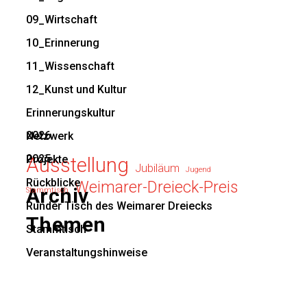
09_Wirtschaft
10_Erinnerung
11_Wissenschaft
12_Kunst und Kultur
Erinnerungskultur
2026
Netzwerk
2025
Projekte
Ausstellung
Jubiläum
Jugend
Rückblicke
Weimarer-Dreieck-Preis
Archiv
Stammtisch
Runder Tisch des Weimarer Dreiecks
Themen
Stammtisch
Veranstaltungshinweise