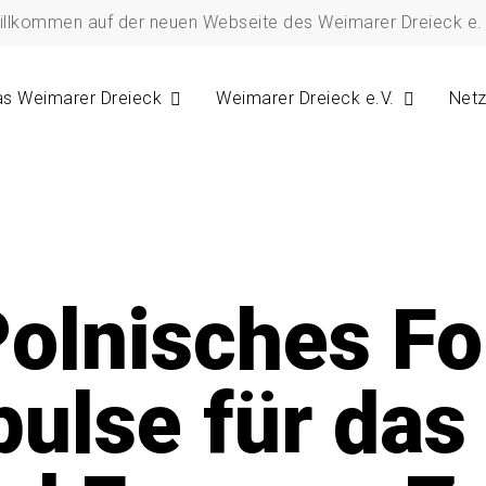
illkommen auf der neuen Webseite des Weimarer Dreieck e. 
s Weimarer Dreieck
Weimarer Dreieck e.V.
Net
olnisches F
pulse für da