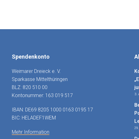
Spendenkonto
A
Weimarer Dreieck e. V.
K
Sparkasse Mittelthüringen
„
BLZ: 820 510 00
j
3.
Kontonummer: 163 019 517
B
IBAN: DE69 8205 1000 0163 0195 17
P
BIC: HELADEF1WEM
L
29
Mehr Information
D