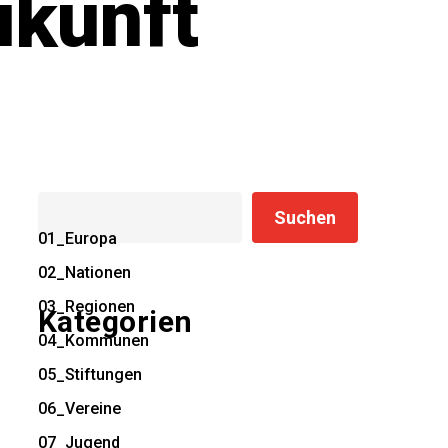
ukunft
Suchen
Suchen
01_Europa
02_Nationen
03_Regionen
Kategorien
04_Kommunen
05_Stiftungen
06_Vereine
07_Jugend