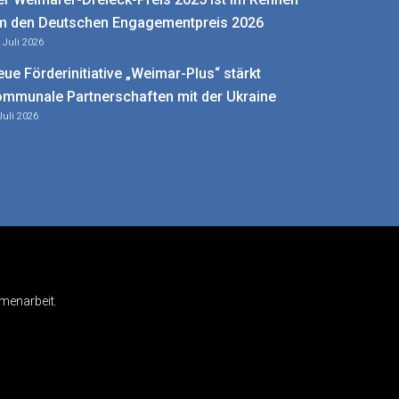
m den Deutschen Engagementpreis 2026
. Juli 2026
eue Förderinitiative „Weimar-Plus“ stärkt
ommunale Partnerschaften mit der Ukraine
Juli 2026
menarbeit.