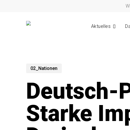
Skip
W
to
main
content
Aktuelles
Da
02_Nationen
Deutsch-P
Starke Im