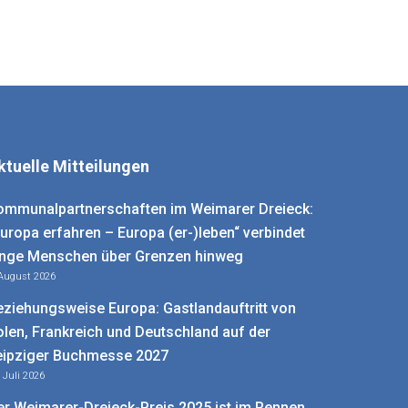
ktuelle Mitteilungen
ommunalpartnerschaften im Weimarer Dreieck:
Europa erfahren – Europa (er-)leben“ verbindet
unge Menschen über Grenzen hinweg
 August 2026
eziehungsweise Europa: Gastlandauftritt von
olen, Frankreich und Deutschland auf der
eipziger Buchmesse 2027
. Juli 2026
er Weimarer-Dreieck-Preis 2025 ist im Rennen