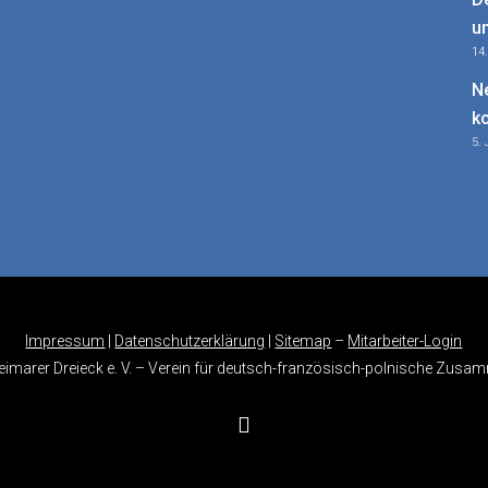
u
14
N
k
5. 
Impressum
|
Datenschutzerklärung
|
Sitemap
–
Mitarbeiter-Login
imarer Dreieck e. V. – Verein für deutsch-französisch-polnische Zusam
instagram