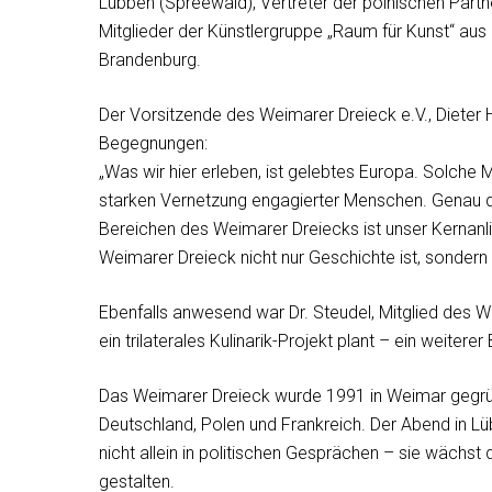
Lübben (Spreewald), Vertreter der polnischen Partn
Mitglieder der Künstlergruppe „Raum für Kunst“ a
Brandenburg.
Der Vorsitzende des Weimarer Dreieck e.V., Diete
Begegnungen:
„Was wir hier erleben, ist gelebtes Europa. Solche 
starken Vernetzung engagierter Menschen. Genau d
Bereichen des Weimarer Dreiecks ist unser Kernanl
Weimarer Dreieck nicht nur Geschichte ist, sondern 
Ebenfalls anwesend war Dr. Steudel, Mitglied des W
ein trilaterales Kulinarik-Projekt plant – ein weite
Das Weimarer Dreieck wurde 1991 in Weimar gegrün
Deutschland, Polen und Frankreich. Der Abend in Lü
nicht allein in politischen Gesprächen – sie wäch
gestalten.