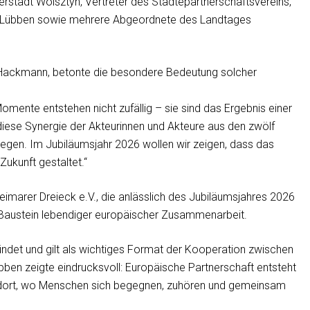
erstadt Wolsztyn, Vertreter des Städtepartnerschaftsvereins,
us Lübben sowie mehrere Abgeordnete des Landtages
r Hackmann, betonte die besondere Bedeutung solcher
Momente entstehen nicht zufällig – sie sind das Ergebnis einer
iese Synergie der Akteurinnen und Akteure aus den zwölf
iegen. Im Jubiläumsjahr 2026 wollen wir zeigen, dass das
Zukunft gestaltet.“
eimarer Dreieck e.V., die anlässlich des Jubiläumsjahres 2026
rer Baustein lebendiger europäischer Zusammenarbeit.
det und gilt als wichtiges Format der Kooperation zwischen
bben zeigte eindrucksvoll: Europäische Partnerschaft entsteht
st dort, wo Menschen sich begegnen, zuhören und gemeinsam