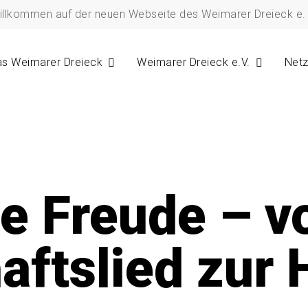
illkommen auf der neuen Webseite des Weimarer Dreieck e. 
s Weimarer Dreieck
Weimarer Dreieck e.V.
Net
ie Freude – 
aftslied zur