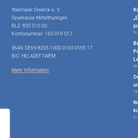
Weimarer Dreieck e. V.
K
Sparkasse Mittelthüringen
„
BLZ: 820 510 00
j
3.
Kontonummer: 163 019 517
B
IBAN: DE69 8205 1000 0163 0195 17
P
BIC: HELADEF1WEM
L
29
Mehr Information
D
u
14
N
k
5. 