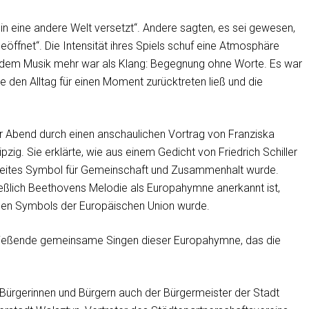
n eine andere Welt versetzt“. Andere sagten, es sei gewesen,
geöffnet“. Die Intensität ihres Spiels schuf eine Atmosphäre
in dem Musik mehr war als Klang: Begegnung ohne Worte. Es war
ie den Alltag für einen Moment zurücktreten ließ und die
der Abend durch einen anschaulichen Vortrag von Franziska
ig. Sie erklärte, wie aus einem Gedicht von Friedrich Schiller
weites Symbol für Gemeinschaft und Zusammenhalt wurde.
ließlich Beethovens Melodie als Europahymne anerkannt ist,
iellen Symbols der Europäischen Union wurde.
ließende gemeinsame Singen dieser Europahymne, das die
Bürgerinnen und Bürgern auch der Bürgermeister der Stadt