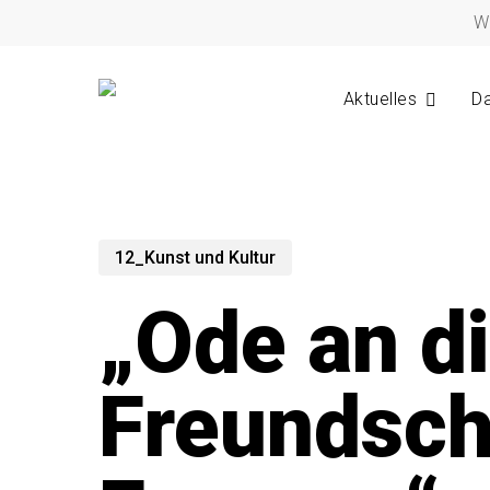
Skip
W
to
main
content
Aktuelles
Da
12_Kunst und Kultur
„Ode an d
Freundsch