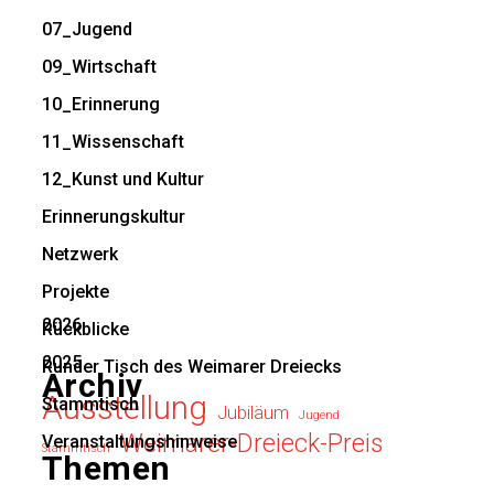
07_Jugend
09_Wirtschaft
10_Erinnerung
11_Wissenschaft
12_Kunst und Kultur
Erinnerungskultur
Netzwerk
Projekte
2026
Rückblicke
2025
Runder Tisch des Weimarer Dreiecks
Archiv
Ausstellung
Stammtisch
Jubiläum
Jugend
Weimarer-Dreieck-Preis
Veranstaltungshinweise
Stammtisch
Themen