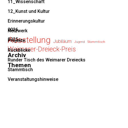
11_Wissenschaft
12_Kunst und Kultur
Erinnerungskultur
2026
Netzwerk
Ausstellung
2025
Projekte
Jubiläum
Jugend
Stammtisch
Weimarer-Dreieck-Preis
Rückblicke
Archiv
Runder Tisch des Weimarer Dreiecks
Themen
Stammtisch
Veranstaltungshinweise