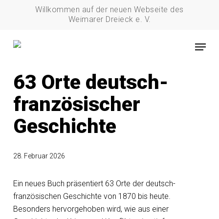
Skip
Willkommen auf der neuen Webseite des
to
Weimarer Dreieck e. V.
main
Menu
content
10_Erinnerung
63 Orte deutsch-
französischer
Geschichte
28. Februar 2026
Ein neues Buch präsentiert 63 Orte der deutsch-
französischen Geschichte von 1870 bis heute.
Besonders hervorgehoben wird, wie aus einer