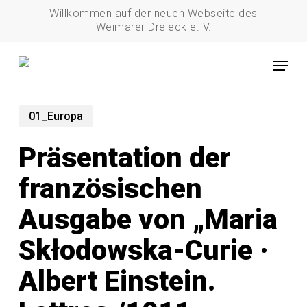
Skip
Willkommen auf der neuen Webseite des
to
Weimarer Dreieck e. V.
main
Menu
content
01_Europa
Präsentation der
französischen
Ausgabe von „Maria
Skłodowska-Curie ·
Albert Einstein.