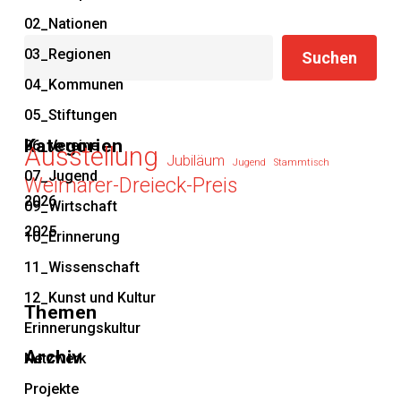
02_Nationen
Suchen
03_Regionen
Suchen
04_Kommunen
05_Stiftungen
Kategorien
06_Vereine
Ausstellung
Jubiläum
Jugend
Stammtisch
07_Jugend
Weimarer-Dreieck-Preis
2026
09_Wirtschaft
2025
10_Erinnerung
11_Wissenschaft
12_Kunst und Kultur
Themen
Erinnerungskultur
Archiv
Netzwerk
Projekte