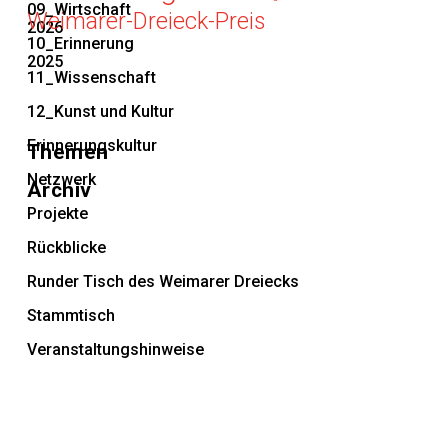
09_Wirtschaft
Weimarer-Dreieck-Preis
2026
10_Erinnerung
2025
11_Wissenschaft
12_Kunst und Kultur
Erinnerungskultur
Themen
Netzwerk
Archiv
Projekte
Rückblicke
Runder Tisch des Weimarer Dreiecks
Stammtisch
Veranstaltungshinweise