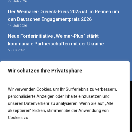
29. Juli 2026
Der Weimarer-Dreieck-Preis 2025 ist im Rennen um
den Deutschen Engagementpreis 2026
14. Juli 2026
Neue Förderinitiative „Weimar-Plus“ stärkt
kommunale Partnerschaften mit der Ukraine
5. Juli 2026
Wir schätzen Ihre Privatsphäre
Wir verwenden Cookies, um Ihr Surferlebnis zu verbessern,
personalisierte Anzeigen oder Inhalte einzusetzen und
Impressum
|
Datenschutzerklärung
|
Sitemap
–
Mitarbeiter-
unseren Datenverkehr zu analysieren. Wenn Sie auf „Alle
Login
akzeptieren" klicken, stimmen Sie der Anwendung von
© 2026 Weimarer Dreieck e. V. – Verein für deutsch-
Cookies zu.
französisch-polnische Zusammenarbeit.