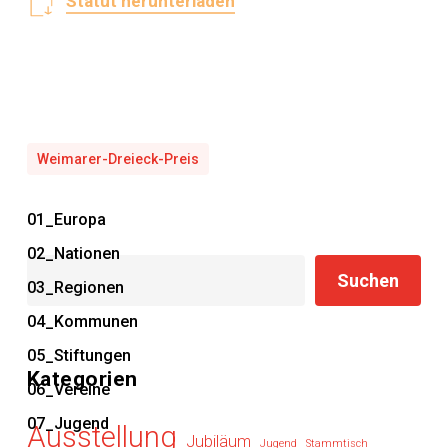
Statut herunterladen
Weimarer-Dreieck-Preis
01_Europa
02_Nationen
Suchen
Suchen
03_Regionen
04_Kommunen
05_Stiftungen
Kategorien
06_Vereine
07_Jugend
Ausstellung
Jubiläum
Jugend
Stammtisch