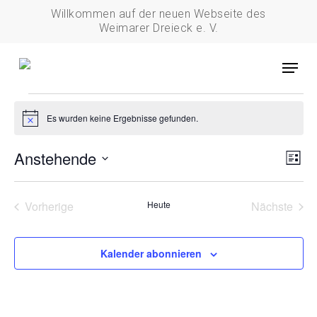
Skip
Willkommen auf der neuen Webseite des
to
Weimarer Dreieck e. V.
main
Menu
content
Veranstaltungen
Es wurden keine Ergebnisse gefunden.
Hinweis
Anstehende
Ans
Ver
Liste
Ans
Nav
Datum
Nav
wählen.
Vorherige
Heute
Nächste
Veranstaltungen
Veransta
Kalender abonnieren