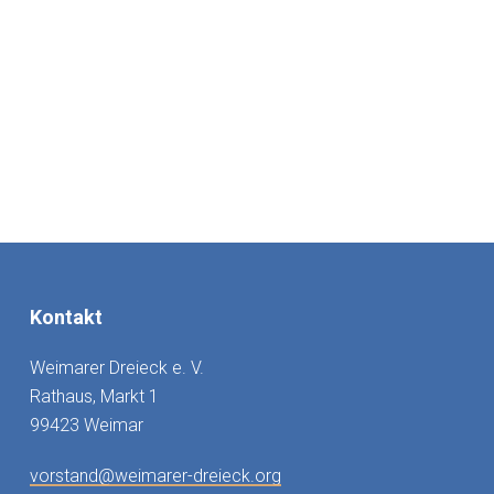
Kontakt
Weimarer Dreieck e. V.
Rathaus, Markt 1
99423 Weimar
vorstand@weimarer-dreieck.org