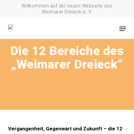
Skip
Willkommen auf der neuen Webseite des
to
Weimarer Dreieck e. V.
main
Menu
content
Die 12 Bereiche des
„Weimarer Dreieck“
Vergangenheit, Gegenwart und Zukunft – die 12